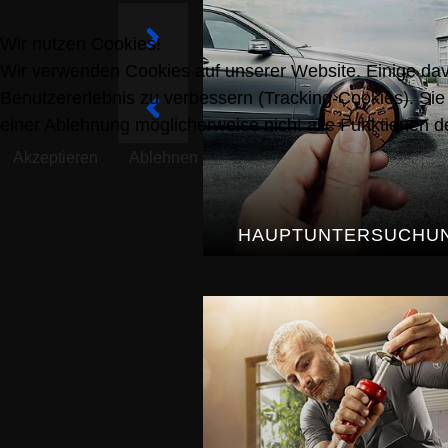
Wir nutzen Cookies!
Next
Wir verwenden Cookies auf unserer Website. Einige davo
Benutzererlebnis zu verbessern (Tracking-Cookies). Sie
Previous
einer Ablehnung möglicherweise nicht alle Funktionen 
Akzeptieren
Ablehnen
HAUPTUNTERSUCHU